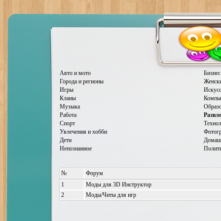
Авто и мото
Бизнес
Города и регионы
Женск
Игры
Искусс
Кланы
Компь
Музыка
Образ
Работа
Развл
Спорт
Техно
Увлечения и хобби
Фотог
Дети
Домаш
Непознанное
Полити
№
Форум
1
Моды для 3D Инструктор
2
Моды/Читы для игр