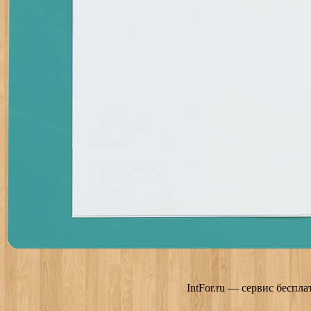
IntFor.ru — сервис беспл