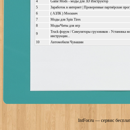
4
Game Mods - моды для 3D Инструктор
5
Заработок в интернет | Проверенные партнёрские пр
6
( АЗЛК ) Москвич
7
Моды для Spin Tires
8
Моды/Читы для игр
Truck форум / Симуляторы грузовиков - Установка м
9
инструкции...
10
Автомобили Чувашии
IntFor.ru — сервис беспл