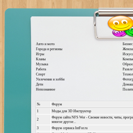
Авто и мото
Бизнес
Города и регионы
Женск
Игры
Искусс
Кланы
Компь
Музыка
Образ
Работа
Развле
Спорт
Техно
Увлечения и хобби
Фотог
Дети
Домаш
Непознанное
Полити
№
Форум
1
Моды для 3D Инструктор
Форум сайта NFS Wor - Свежие новости, читы, прог
2
многое другое...
3
Форум сервиса IntFor.ru